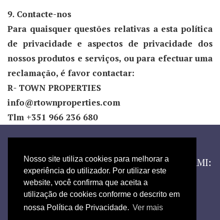
9. Contacte-nos
Para quaisquer questões relativas a esta política
de privacidade e aspectos de privacidade dos
nossos produtos e serviços, ou para efectuar uma
reclamação, é favor contactar:
R- TOWN PROPERTIES
info@rtownproperties.com
Tlm +351 966 236 680
Aviso Legal |
Livro de Reclamações
Nosso site utiliza cookies para melhorar a
Copyright 2016 © R-TOWN PROPERTIES — AMI:
experiência do utilizador. Por utilizar este
16340
website, você confirma que aceita a
utilização de cookies conforme o descrito em
nossa Política de Privacidade.
Ver mais