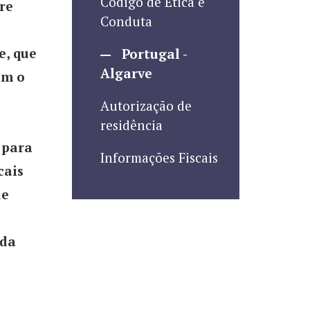
Código de Ética e
re
Conduta
e, que
Portugal -
Algarve
em o
Autorização de
residência
 para
Informações Fiscais
cais
de
 da